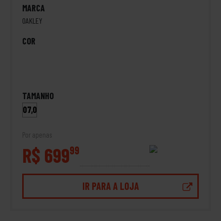
MARCA
OAKLEY
COR
TAMANHO
07,0
Por apenas
R$ 699
99
IR PARA A LOJA