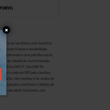
PONÍVEL
so diário em um ótimo custo-benefício
 e garante firmeza e durabilidade,
ente acolchoado e uma palmilha macia,
xterna do cabedal de courinoFormato
36: 23,5cmTAM 37: 24cmTAM 38:
 foi criada em 1975 pelo cientista
spírito, Jim resolveu criar óculos de
smo, calçados esportivos e relógios de
dutos versáteis, funcionais, com