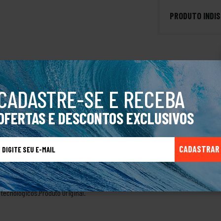
PRODUTO INDIS
 Masculino Oakley Stratus é feito para quem busca um calçado robusto para o u
CADASTRE-SE E RECEBA
 linha Outdoor da Oakley. Seu cabedal é feito com courino que é bem resistente
na fabricação, uma das principais características da marca. Com forro levem
OFERTAS E DESCONTOS EXCLUSIVOS
CTERÍSTICAS:Cano baixoSolado de borrachaForro têxtil na parte internaParte e
o menorMedidas aproximadas (Comprimento da palmilha):TAM 35: 22,5cmTAM 
41: 27,5cmTAM 42: 28cmTAM 43: 29cmTAM 44: 30cmSobre a marcaA marca Oakley
CADASTRAR
oplas para motocicletas com um design bastante inovador. Com esse mesmo e
o de corrida e, com o passar do tempo, foi desenvolvendo mochilas para alpini
r para diversas outras categorias alcançando todo o tipo de público, com pro
tecnológicos.Produto Original.