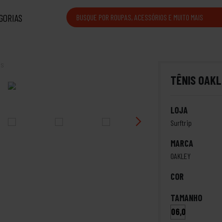
GORIAS
is
TÊNIS OAKL
LOJA
Surftrip
MARCA
OAKLEY
COR
TAMANHO
06,0