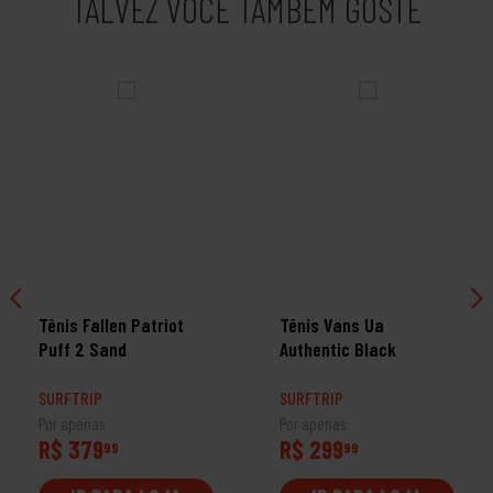
TALVEZ VOCÊ TAMBÉM GOSTE
Tênis Fallen Patriot
Tênis Vans Ua
Puff 2 Sand
Authentic Black
SURFTRIP
SURFTRIP
Por apenas
Por apenas
R$ 379
R$ 299
99
99