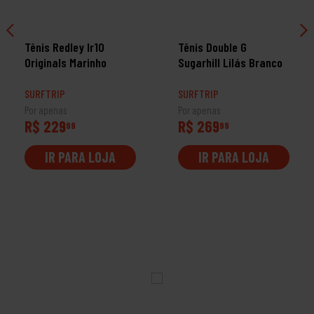
Tênis Redley Ir10
Tênis Double G
Originals Marinho
Sugarhill Lilás Branco
SURFTRIP
SURFTRIP
Por apenas
Por apenas
R$ 229
R$ 269
99
99
IR PARA LOJA
IR PARA LOJA