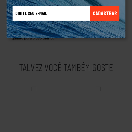
Detalhe Refletivo Furta Cor: Visual único e maior visibilidade em
sessões noturnas. Detalhes Exclusivos: Bordado da marca
CADASTRAR
exclusivo, elevando o design e acabamento do modelo.Tênis
Tesla Hertz Black Purple é o tênis perfeito para quem quer unir
estilo, resistência e performance, ideal tanto para o skate
quanto para o uso diário.
TALVEZ VOCÊ TAMBÉM GOSTE