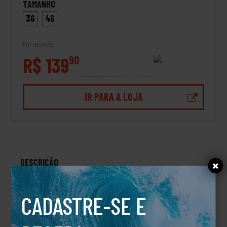
TAMANHO
3G
4G
Por apenas
R$ 139
90
IR PARA A LOJA
DESCRIÇÃO
CAMISETA M/C SMITTY PS
CADASTRE-SE E
TALVEZ VOCÊ TAMBÉM GOSTE