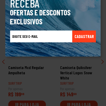
RECEBA
OFERTAS E DESCONTOS
EXCLUSIVOS
CADASTRAR
Camiseta Mcd Regular
Camiseta Quiksilver
Ampulheta
Vertical Logos Snow
White
SURFTRIP
SURFTRIP
Por apenas
Por apenas
R$ 199
R$ 149
99
99
IR PARA LOJA
IR PARA LOJA