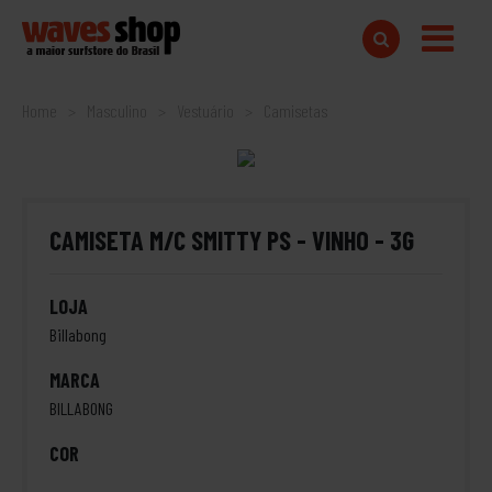
Home
Masculino
Vestuário
Camisetas
CAMISETA M/C SMITTY PS - VINHO - 3G
LOJA
Billabong
MARCA
BILLABONG
COR