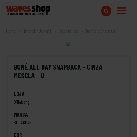
Home
Infantil / Juvenil
Acessórios
Bonés e Chapéus
BONÉ ALL DAY SNAPBACK - CINZA
MESCLA - U
LOJA
Billabong
MARCA
BILLABONG
COR