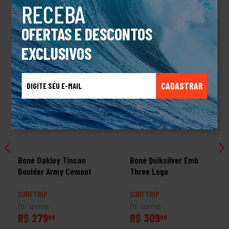
RECEBA
TALVEZ VOCÊ TAMBÉM GOSTE
OFERTAS E DESCONTOS
EXCLUSIVOS
CADASTRAR
Boné Oakley Tincan
Boné Quiksilver Emb
Boulder Army Cement
Three Logo
SURFTRIP
SURFTRIP
Por apenas
Por apenas
R$ 279
R$ 309
99
99