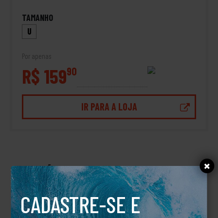
TAMANHO
U
Por apenas
R$ 159
90
IR PARA A LOJA
DESCRIÇÃO
BONÉ ALL DAY SNAPBACK
CADASTRE-SE E