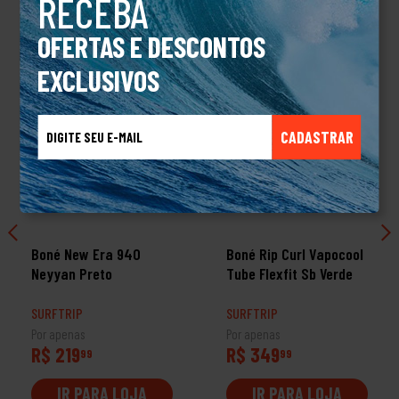
RECEBA
OFERTAS E DESCONTOS
EXCLUSIVOS
CADASTRAR
Boné New Era 940
Boné Rip Curl Vapocool
Neyyan Preto
Tube Flexfit Sb Verde
SURFTRIP
SURFTRIP
Por apenas
Por apenas
R$ 219
R$ 349
99
99
IR PARA LOJA
IR PARA LOJA