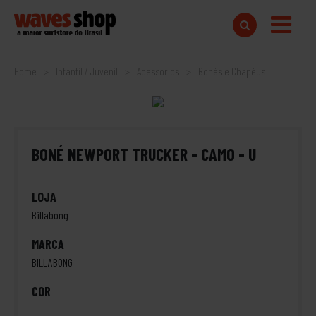
Home
Infantil / Juvenil
Acessórios
Bonés e Chapéus
BONÉ NEWPORT TRUCKER - CAMO - U
LOJA
Billabong
MARCA
BILLABONG
COR