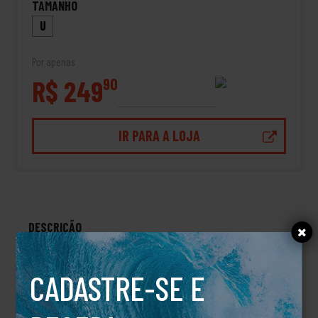
TAMANHO
U
Por apenas
R$ 249
90
IR PARA A LOJA
DESCRIÇÃO
BONÉ NEWPORT TRUCKER
CADASTRE-SE E
TALVEZ VOCÊ TAMBÉM GOSTE