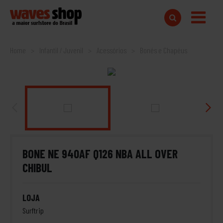
Home
Infantil / Juvenil
Acessórios
Bonés e Chapéus
BONE NE 940AF Q126 NBA ALL OVER
CHIBUL
LOJA
Surftrip