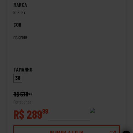
MARCA
HURLEY
COR
MARINHO
TAMANHO
38
R$ 579
99
Por apenas
R$ 289
99
IR PARA A LOJA