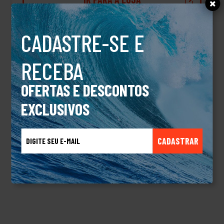
CADASTRE-SE E
RECEBA
DESCRIÇÃO
Bermuda Hurley Walkshorts H20 Dri Breath 19 Marinho
OFERTAS E DESCONTOS
EXCLUSIVOS
TALVEZ VOCÊ TAMBÉM GOSTE
CADASTRAR