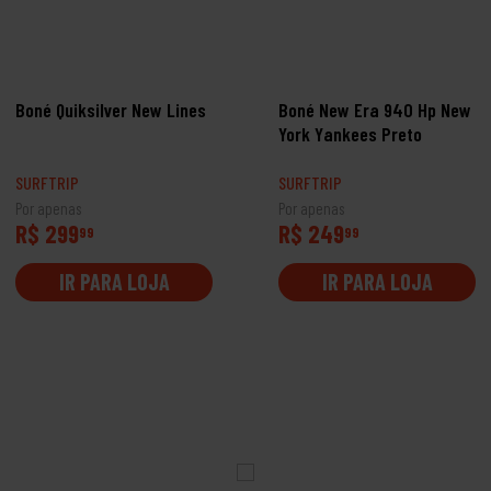
Boné Quiksilver New Lines
Boné New Era 940 Hp New
York Yankees Preto
SURFTRIP
SURFTRIP
Por apenas
Por apenas
R$ 299
R$ 249
99
99
IR PARA LOJA
IR PARA LOJA