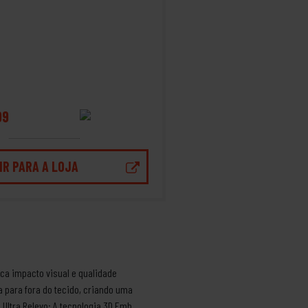
99
IR PARA A LOJA
ca impacto visual e qualidade
a para fora do tecido, criando uma
Ultra Relevo: A tecnologia 3D Emb