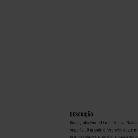
DESCRIÇÃO
Boné Quiksilver 3D Emb – Relevo Máxim
superior. O grande diferencial deste m
textura robusta e um visual moderno q