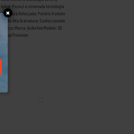
riginal: Possui a renomada tecnologia
.Estrutura Reforçada: Painéis frontais
cido de Alta Gramatura: Confeccionado
écnicas:Marca: QuiksilverModelo: 3D
/ Casual Premium