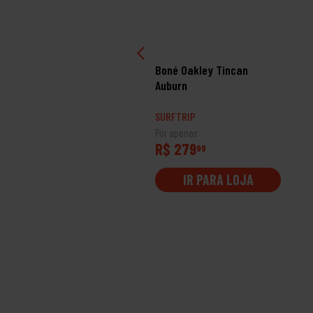
né Quiksilver Gradient
Boné Oakley Tincan
nning Stitch
Auburn
RFTRIP
SURFTRIP
 apenas
Por apenas
$ 269
R$ 279
99
99
IR PARA LOJA
IR PARA LOJA