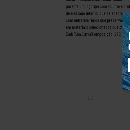
garante um logotipo com volume e prof
de elastano interno, que se adapta ao
com entretela rígida que preservam o
em materiais selecionados que oferec
Emb (Aba Curva)Composição: 97% Poliés