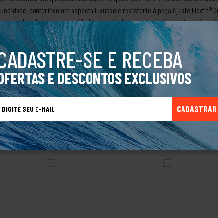
undidade, conferindo um aspecto luxuoso e resistente à peça.Ajuste Flexfit® O
 formato da cabeça com suavidade, garantindo que o boné não aperte e não caia
 formato "crown" (copa) do boné, mantendo-o sempre com aparência de novo.Te
em durabilidade contra o desbotamento e o desgaste natural.Especificações T
CADASTRE-SE E RECEBA
ter / 3% ElastanoTipo de Fechamento: Fechado (Stretch Fit)Estilo: Esportivo 
OFERTAS E DESCONTOS EXCLUSIVOS
CADASTRAR
TALVEZ VOCÊ TAMBÉM GOSTE