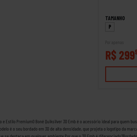
TAMANHO
P
Por apenas
R$ 299
o e Estilo PremiumO Boné Quiksilver 3D Emb é o acessório ideal para quem bus
odelo é o seu bordado em 3D de alta densidade, que projeta o logotipo da marc
ue se destaca em qualquer ambiente.Por que o 3D Emb é diferenciado?Bordado 