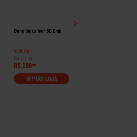
Boné Quiksilver 3D Emb
Boné Rip Curl Vapocool
Tube Flexfit Sb Verde
SURFTRIP
SURFTRIP
Por apenas
Por apenas
R$ 299
R$ 349
99
99
IR PARA LOJA
IR PARA LOJA