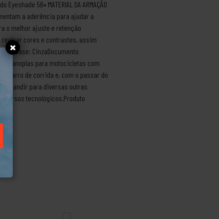
is do Eyeshade 5B• MATERIAL DA ARMAÇÃO
mentam a aderência para ajudar a
ra o melhor ajuste e retenção
 realçar cores e contrastes, assim
 lente base: CinzaDocumento
ando manoplas para motocicletas com
de carro de corrida e, com o passar do
a expandir para diversas outras
 recursos tecnológicos.Produto