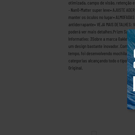
otimizada, campo de visão, retenção e
- NanO-Matter super leve• AJUSTE ADE
manter os óculos no lugar• ALMOFADAS 
antiderrapante• VEJA MAIS DETALHES: V
poderá ver mais detalhes.Prizm Sapph
Informativo: 3Sobre a marca OakleyA 
um design bastante inovador. Com esse
tempo, foi desenvolvendo mochilas par
categorias alcançando todo o tipo de 
Original.