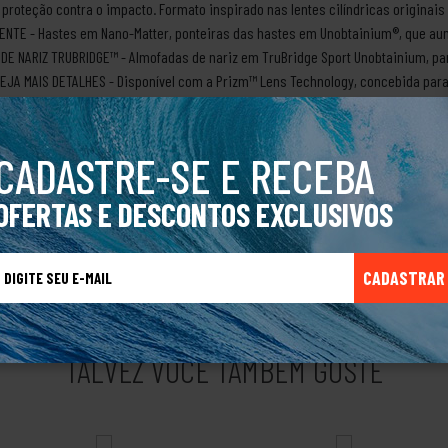
 proteção contra o impacto. Formato inspirado nas lentes cilíndricas origina
RENTE - Hastes em Nano-Matter, ponteiras das hastes em Unobtainium®, que au
DE NARIZ TRUBRIDGE™ - Almofadas de nariz em TruBridge Sport Unobtainium, pa
EJA MAIS DETALHES - Disponível com a Prizm™ Lens Technology, concebida para
ireTransmissão da luz: 12%Condições de iluminação: Alta luminosidadeCor da
marca Oakley foi criada em 1975 pelo cientista Jim Jannard, que começou cri
 mesmo espírito, Jim resolveu criar óculos de sol desenvolvidos para pilotos 
CADASTRE-SE E RECEBA
a alpinismo, calçados esportivos e relógios de pulso. Não demorou para marc
público, com produtos versáteis, funcionais, com design chamativo e diversos
OFERTAS E DESCONTOS EXCLUSIVOS
CADASTRAR
TALVEZ VOCÊ TAMBÉM GOSTE