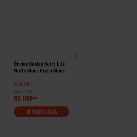
Óculos Oakley Sutro Lite
Óculos Oakley Frogskin
Matte Black Prizm Black
Range Dark Brush Priz
24K Polarized
SURFTRIP
SURFTRIP
Por apenas
Por apenas
R$ 1199
R$ 1309
99
99
IR PARA LOJA
IR PARA LOJA