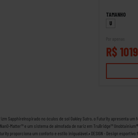
TAMANHO
U
Por apenas
R$ 1019
Prizm SapphireInspirado no óculos de sol Oakley Sutro, o Futurity apresenta um 
NanO-Matter™ e um sistema de almofada de nariz em TruBridge™ Unobtainium®
turity proporciona um conforto e estilo inigualável.• DESIGN - Design esportiv