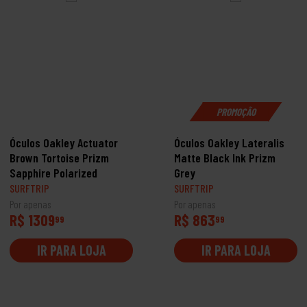
PROMOÇÃO
Óculos Oakley Actuator
Óculos Oakley Lateralis
Brown Tortoise Prizm
Matte Black Ink Prizm
Sapphire Polarized
Grey
SURFTRIP
SURFTRIP
Por apenas
Por apenas
R$ 1309
R$ 863
99
99
IR PARA LOJA
IR PARA LOJA