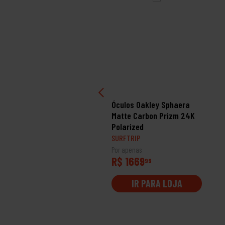
ulos Oakley Leffingwell
Óculos Oakley Sphaera
tte Olive Ink Prizm
Matte Carbon Prizm 24K
onze
Polarized
RFTRIP
SURFTRIP
 apenas
Por apenas
$ 1249
R$ 1669
99
99
IR PARA LOJA
IR PARA LOJA