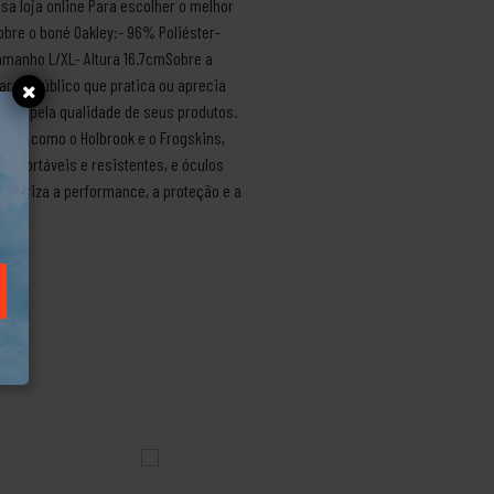
a loja online Para escolher o melhor
obre o boné Oakley:- 96% Poliéster-
amanho L/XL- Altura 16.7cmSobre a
ra o público que pratica ou aprecia
or e pela qualidade de seus produtos.
icos como o Holbrook e o Frogskins,
nfortáveis e resistentes, e óculos
valoriza a performance, a proteção e a