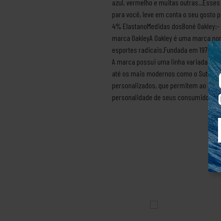
azul, vermelho e muitas outras...Esse
para você, leve em conta o seu gosto p
4% ElastanoMedidas dosBoné Oakley:- 
marca OakleyA Oakley é uma marca nort
esportes radicais.Fundada em 1975 por 
A marca possui uma linha variada de ó
até os mais modernos como o Sutro e o
personalizados, que permitem ao clien
personalidade de seus consumidores.P