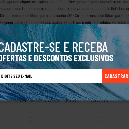
s são apenas alguns exemplos de bonés oakley que você pode encontrar em noss
essoal, o seu tipo de rosto e a ocasião em que vai usar o acessório.Detalhes s
Circunferência de 56cm para o tamanho S/M- Circunferência de 58cm para o t
e-americana de óculos de sol, óculos esportivos e outros produtos voltados pa
Jim Jannard, a Oakley se destaca pela tecnologia de ponta, pelo design inovad
culos de sol, que atendem a diferentes estilos e necessidades, desde os cláss
CADASTRE-SE E RECEBA
 Plazma.Além disso, a Oakley também oferece óculos de grau, com armações co
te escolher as cores e as lentes de sua preferência.A Oakley é uma marca que 
OFERTAS E DESCONTOS EXCLUSIVOS
roduto Original
CADASTRAR
TALVEZ VOCÊ TAMBÉM GOSTE