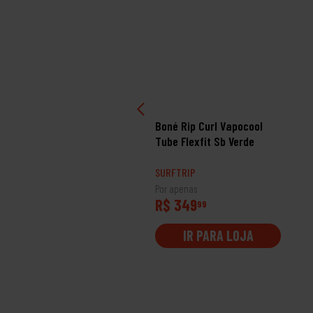
né Quiksilver Emb Three
Boné Rip Curl Vapocool
go
Tube Flexfit Sb Verde
RFTRIP
SURFTRIP
 apenas
Por apenas
$ 309
R$ 349
99
99
IR PARA LOJA
IR PARA LOJA