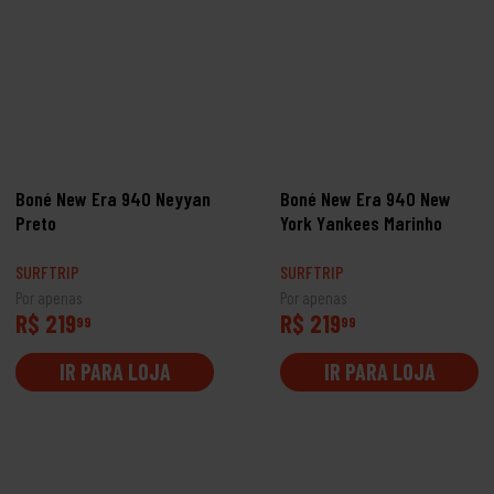
Boné New Era 940 Neyyan
Boné New Era 940 New
Preto
York Yankees Marinho
SURFTRIP
SURFTRIP
Por apenas
Por apenas
R$ 219
R$ 219
99
99
IR PARA LOJA
IR PARA LOJA