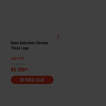
Boné Quiksilver Chrome
Boné Quiksilver 3D Emb
Three Logo
SURFTRIP
SURFTRIP
Por apenas
Por apenas
R$ 299
R$ 299
99
99
IR PARA LOJA
IR PARA LOJA