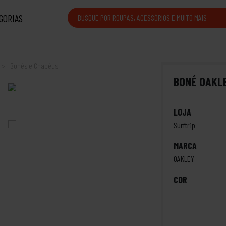
GORIAS
Bonés e Chapéus
BONÉ OAKL
LOJA
Surftrip
MARCA
OAKLEY
COR