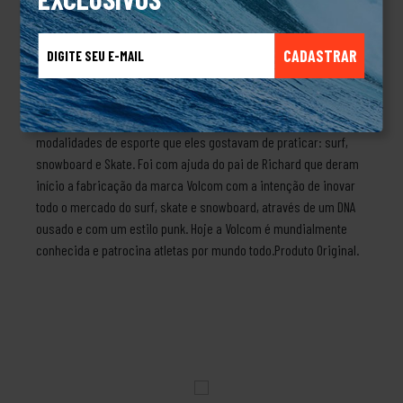
contrastante.Modelagem regularSilk frontalAssinatura Volcom na
mangaEtiqueta internaViés contrastanteComposição: Meia
CADASTRAR
malha 30/1: 100% AlgodãoSobre a marcaA história da Volcom
começa em 1991, após uma viagem para praticar snowboard
entre os amigos Richard Woolcott e Tucker Hall. Nesta viagem
eles tiveram a ideia de criar uma marca de roupas para as três
modalidades de esporte que eles gostavam de praticar: surf,
snowboard e Skate. Foi com ajuda do pai de Richard que deram
início a fabricação da marca Volcom com a intenção de inovar
todo o mercado do surf, skate e snowboard, através de um DNA
ousado e com um estilo punk. Hoje a Volcom é mundialmente
conhecida e patrocina atletas por mundo todo.Produto Original.