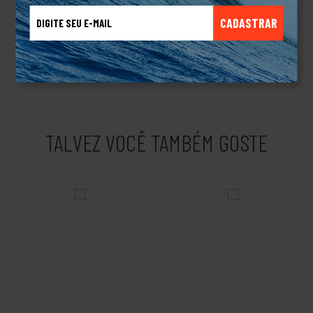
essas sensações, dando liberdade e conforto quando estão
CADASTRAR
calçados.A marca caiu rapidamente nos gostos dos jovens com
estilos de vida no surf, skate e bodyboard. Chegaram na Europa,
viraram tendência em Portugal, cruzando fronteiras.Produto
Original.
TALVEZ VOCÊ TAMBÉM GOSTE