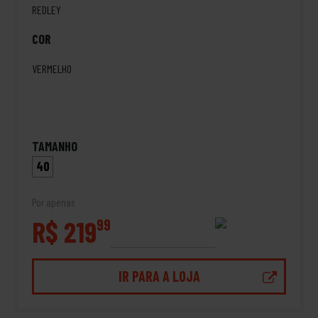
REDLEY
COR
VERMELHO
TAMANHO
40
Por apenas
R$ 219
99
IR PARA A LOJA