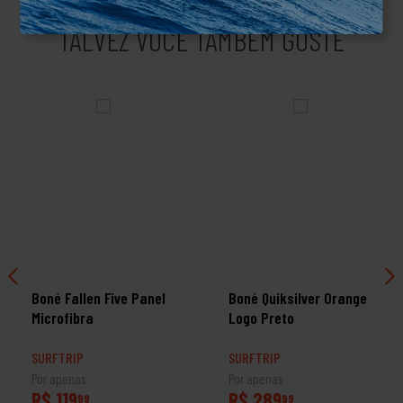
TALVEZ VOCÊ TAMBÉM GOSTE
Boné Fallen Five Panel
Boné Quiksilver Orange
Microfibra
Logo Preto
SURFTRIP
SURFTRIP
Por apenas
Por apenas
R$ 119
R$ 289
99
99