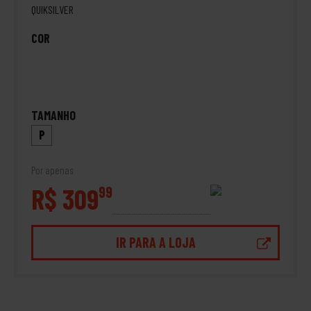
QUIKSILVER
COR
TAMANHO
P
Por apenas
R$ 309
99
IR PARA A LOJA