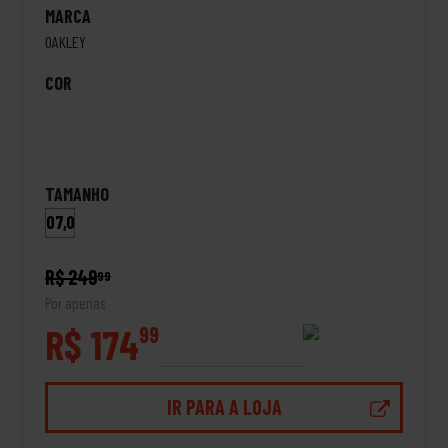
MARCA
OAKLEY
COR
TAMANHO
07,0
R$ 249
99
Por apenas
R$ 174
99
IR PARA A LOJA