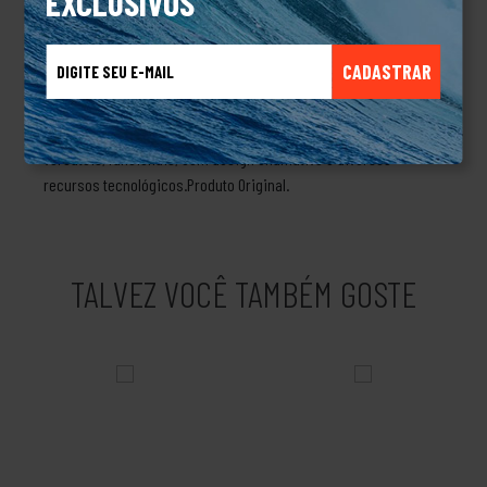
EXCLUSIVOS
com um design bastante inovador. Com esse mesmo espírito,
Jim resolveu criar óculos de sol desenvolvidos para pilotos de
carro de corrida e, com o passar do tempo, foi desenvolvendo
CADASTRAR
mochilas para alpinismo, calçados esportivos e relógios de
pulso. Não demorou para marca expandir para diversas outras
categorias alcançando todo o tipo de público, com produtos
versáteis, funcionais, com design chamativo e diversos
recursos tecnológicos.Produto Original.
TALVEZ VOCÊ TAMBÉM GOSTE