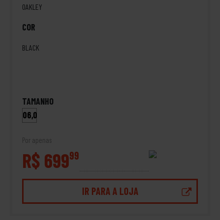
OAKLEY
COR
BLACK
TAMANHO
06,0
Por apenas
R$ 699
99
IR PARA A LOJA