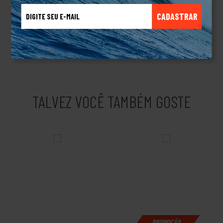
mochilas para alpinismo, calçados esportivos e relógios de
CADASTRAR
pulso. Não demorou para marca expandir para diversas outras
categorias alcançando todo o tipo de público, com produtos
versáteis, funcionais, com design chamativo e diversos
recursos tecnológicos.Produto Original.
TALVEZ VOCÊ TAMBÉM GOSTE
PROMOÇÃO