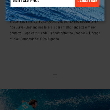
CADASTRAR
pré-curvada, chega com o shape perfeito diretamente da
fábrica. O fechamento snapback oferece o ajuste personalizado
que você precisa. Possui construção em strech, oferecendo
ajuste ainda mais preciso.CARACTERÍSTICAS:- Modelo Ajustável-
Aba Curva- Elastano nas laterais para melhor encaixe e maior
conforto- Copa estruturada- Fechamento tipo Snapback- Licença
oficial- Composição: 100% Algodão