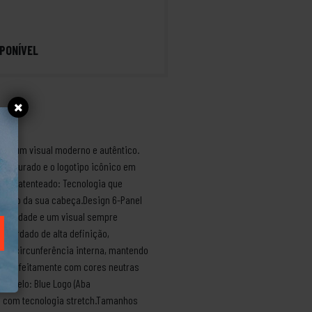
PONÍVEL
usca um visual moderno e autêntico.
struturado e o logotipo icônico em
xfit® Patenteado: Tecnologia que
rmato da sua cabeça.Design 6-Panel
rabilidade e um visual sempre
 bordado de alta definição,
da a circunferência interna, mantendo
se perfeitamente com cores neutras
rModelo: Blue Logo (Aba
do com tecnologia stretch.Tamanhos