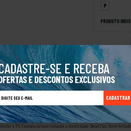
P
PRODUTO INDIS
CADASTRE-SE E RECEBA
bano com Essência SurfO Boné Quiksilver Blue Logo é a peça-chave para quem b
ção e atitude, este modelo se destaca pelo contraste marcante entre o corpo e
OFERTAS E DESCONTOS EXCLUSIVOS
a quanto para momentos de lazer ao ar livre. Diferenciais do Produto:Ajuste Fle
endo um encaixe personalizado e extremamente confortável que se molda ao fo
seis painéis que mantém a forma do boné por muito mais tempo, garantindo du
CADASTRAR
 o logo da Quiksilver centralizado, com acabamento premium (emborrachado ou
entidade exclusiva à peça.Conforto Térmico: Inclui uma faixa anti-suor por to
 mais quentes.Versatilidade Bicolor: O tom azul vibrante do logo harmoniza-
combinação com qualquer look casual. Especificações Técnicas:Marca: Quiksilve
iéster e 3% Elastano (proporcionando a elasticidade ideal).Tipo: Boné fecha