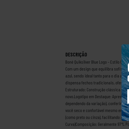
DESCRIÇÃO
Boné Quiksilver Blue Logo – Estilo Ur
Com um design que equilibra sofistica
azul, sendo ideal tanto para o dia a di
dispensa fechos tradicionais, oferec
Estruturado: Construção clássica de 
novo.Logotipo em Destaque: Apresenta
dependendo da variação), conferindo id
você seco e confortável mesmo em dias
(como preto ou cinza), facilitando a 
Curva)Composição: Geralmente 97% Pol